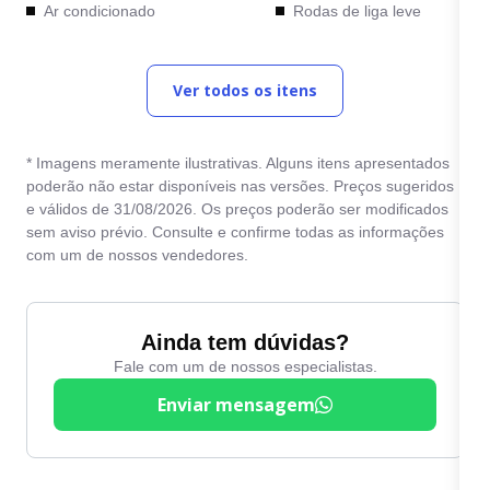
Ar condicionado
Rodas de liga leve
Bancos de couro
Sensor de chuva
Ver todos os itens
Computador de bordo
Sensor de
estacionamento traseiro
Direção Elétrica
Travas elétricas
* Imagens meramente ilustrativas. Alguns itens apresentados
Direção hidráulica
poderão não estar disponíveis nas versões. Preços sugeridos
Vidros elétricos
e válidos de 31/08/2026. Os preços poderão ser modificados
Entrada USB
sem aviso prévio. Consulte e confirme todas as informações
Volante com Regulagem
Farol de neblina
com um de nossos vendedores.
de Altura
Freio ABS
Kit Multimídia
Ainda tem dúvidas?
Fale com um de nossos especialistas.
Enviar mensagem