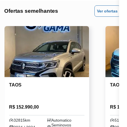
Ofertas semelhantes
Ver ofertas
TAOS
TAOS
R$ 152.990,00
R$ 136.
32815km
Automatico
51012
Seminovos