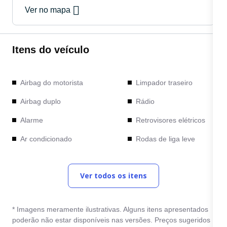
Ver no mapa
Itens do veículo
Airbag do motorista
Limpador traseiro
Airbag duplo
Rádio
Alarme
Retrovisores elétricos
Ar condicionado
Rodas de liga leve
Computador de bordo
Sensor de
estacionamento traseiro
Ver todos os itens
Direção Elétrica
Travas elétricas
Direção hidráulica
Vidros elétricos
* Imagens meramente ilustrativas. Alguns itens apresentados
Entrada USB
poderão não estar disponíveis nas versões. Preços sugeridos
Volante com Regulagem