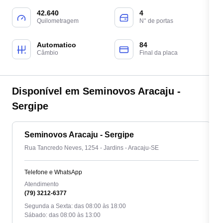
42.640
4
Quilometragem
N° de portas
Automatico
84
Câmbio
Final da placa
Disponível em Seminovos Aracaju -
Sergipe
Seminovos Aracaju - Sergipe
Rua Tancredo Neves, 1254 - Jardins - Aracaju-SE
Telefone e WhatsApp
Atendimento
(79) 3212-6377
Segunda a Sexta: das 08:00 às 18:00
Sábado: das 08:00 às 13:00