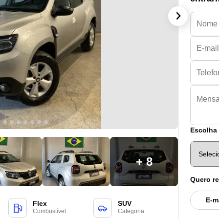
Escolha 
+ 8
Quero re
E-m
Flex
SUV
Combustível
Categoria