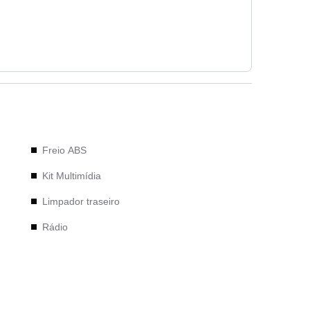
Freio ABS
Kit Multimídia
Limpador traseiro
Rádio
Retrovisores elétricos
Rodas de liga leve
Sensor de estacionamento traseiro