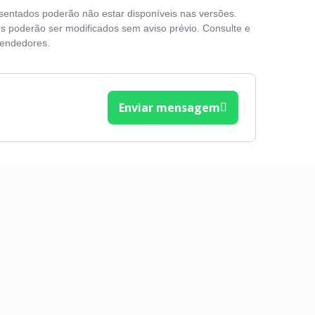
esentados poderão não estar disponíveis nas versões.
Travas elétricas
s poderão ser modificados sem aviso prévio. Consulte e
vendedores.
Vidros elétricos
Volante com Regulagem de Altura
Enviar mensagem