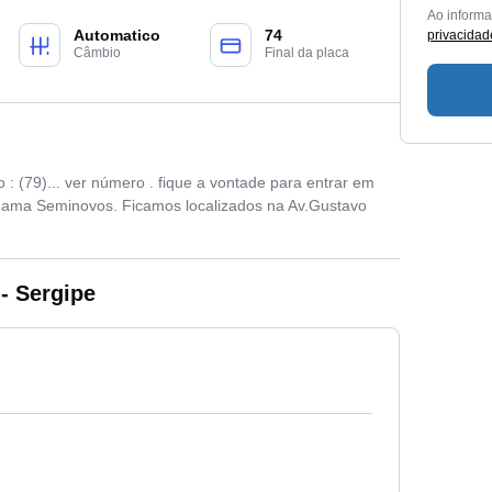
Ao inform
Automatico
74
privacidad
Câmbio
Final da placa
 : (79)... ver número . fique a vontade para entrar em
 Gama Seminovos. Ficamos localizados na Av.Gustavo
- Sergipe