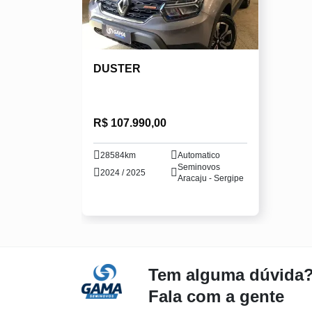
DUSTER
R$ 107.990,00
28584km
Automatico
Seminovos
2024 / 2025
Aracaju - Sergipe
Tem alguma dúvida
Fala com a gente