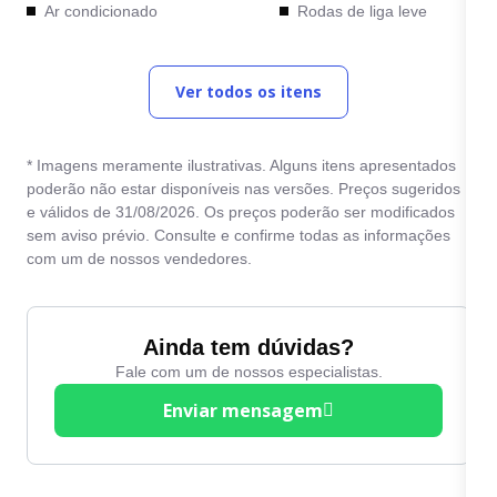
Ar condicionado
Rodas de liga leve
Computador de bordo
Sensor de
estacionamento traseiro
Ver todos os itens
Direção Elétrica
Travas elétricas
Direção hidráulica
Vidros elétricos
* Imagens meramente ilustrativas. Alguns itens apresentados
Entrada USB
poderão não estar disponíveis nas versões. Preços sugeridos
Volante com Regulagem
e válidos de 31/08/2026. Os preços poderão ser modificados
Freio ABS
de Altura
sem aviso prévio. Consulte e confirme todas as informações
Kit Multimídia
com um de nossos vendedores.
Ainda tem dúvidas?
Fale com um de nossos especialistas.
Enviar mensagem