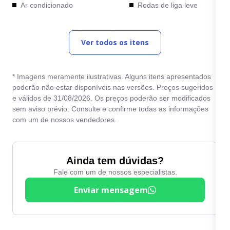
Ar condicionado
Rodas de liga leve
Bancos de couro
Sensor de chuva
Ver todos os itens
Computador de bordo
Sensor de
estacionamento
Desembaçador traseiro
Tração 4x4
* Imagens meramente ilustrativas. Alguns itens apresentados
Direção Elétrica
poderão não estar disponíveis nas versões. Preços sugeridos
Travas elétricas
e válidos de 31/08/2026. Os preços poderão ser modificados
Direção hidráulica
sem aviso prévio. Consulte e confirme todas as informações
Vidros elétricos
Entrada USB
com um de nossos vendedores.
Volante com Regulagem
Farol de neblina
de Altura
Freio ABS
Ainda tem dúvidas?
Fale com um de nossos especialistas.
Enviar mensagem